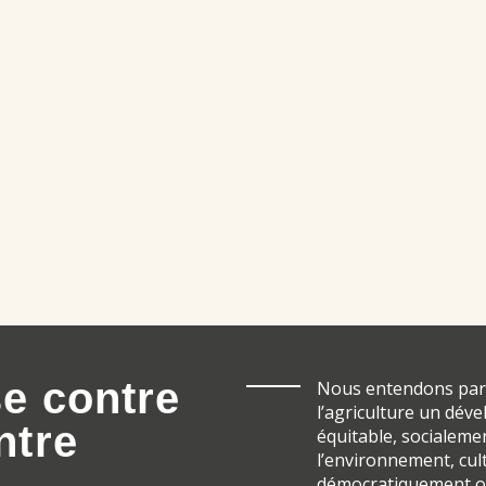
e contre
Nous entendons par
l’agriculture un dé
ntre
équitable, socialeme
l’environnement, cul
démocratiquement ori