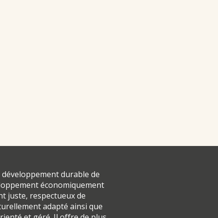
 développement durable de
veloppement économiquement
nt juste, respectueux de
turellement adapté ainsi que
enté et géré. Il offre de plus