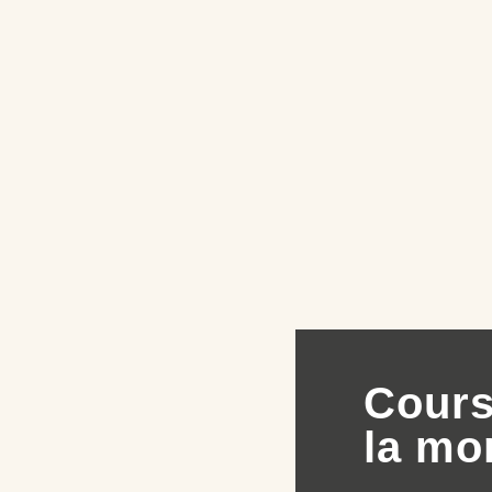
Cours
la mo