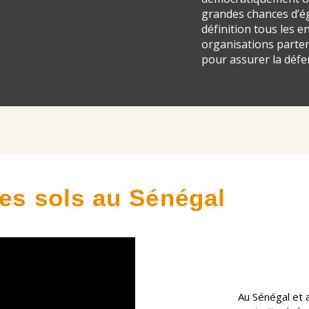
grandes chances d’ég
définition tous les e
organisations parte
pour assurer la défen
des sols au Sénégal
Au Sénégal et 